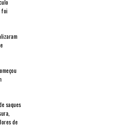
culo
 foi
alizaram
de
 começou
m
 de saques
sura,
lores de