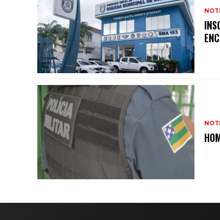
NOTI
INS
ENC
NOTI
HOM