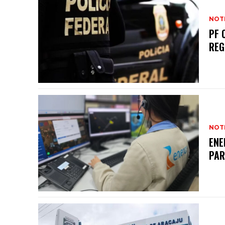
NOTI
PF 
REG
NOTI
ENE
PAR