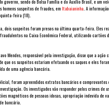
 do governo, sendo do Bolsa Família e do Auxílio Brasil, e um veí
ois homens suspeitos de fraudes, em
Itabaianinha
. A informação
quinta-feira (18).
a, dois suspeitos foram presos na última quarta-feira. Eles re
 fraudulentos na Caixa Econômica Federal, utilizando cartões 
avo Mendes, responsável pela investigação, disse que a ação
de que os suspeitos estariam efetuando os saques e eles fora
ída de uma agência bancária.
olicial, foram apreendidos extratos bancários e comprovantes
investigação. Os investigados vão responder pelos crimes de u
tões magnéticos de pessoas idosas, apropriação indevida de va
ude bancária.