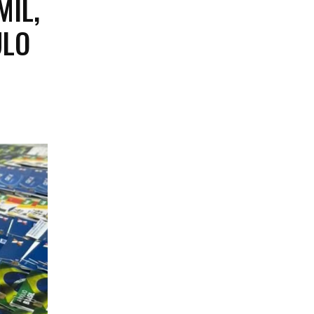
MIL,
ULO