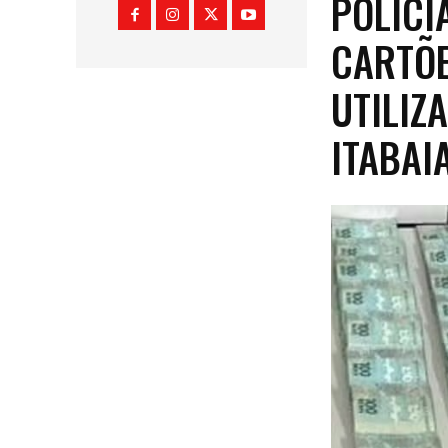
POLÍCI
CARTÕE
UTILIZ
ITABAI