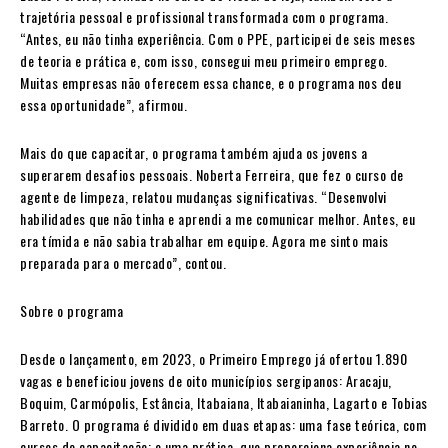
trajetória pessoal e profissional transformada com o programa.
“Antes, eu não tinha experiência. Com o PPE, participei de seis meses
de teoria e prática e, com isso, consegui meu primeiro emprego.
Muitas empresas não oferecem essa chance, e o programa nos deu
essa oportunidade”, afirmou.
Mais do que capacitar, o programa também ajuda os jovens a
superarem desafios pessoais. Noberta Ferreira, que fez o curso de
agente de limpeza, relatou mudanças significativas. “Desenvolvi
habilidades que não tinha e aprendi a me comunicar melhor. Antes, eu
era tímida e não sabia trabalhar em equipe. Agora me sinto mais
preparada para o mercado”, contou.
Sobre o programa
Desde o lançamento, em 2023, o Primeiro Emprego já ofertou 1.890
vagas e beneficiou jovens de oito municípios sergipanos: Aracaju,
Boquim, Carmópolis, Estância, Itabaiana, Itabaianinha, Lagarto e Tobias
Barreto. O programa é dividido em duas etapas: uma fase teórica, com
cursos de capacitação; e uma prática, que proporciona experiência no