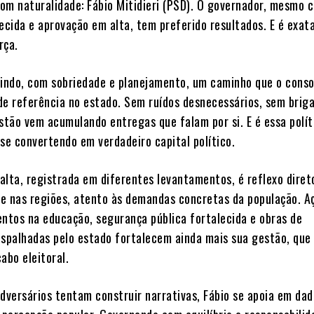
om naturalidade: Fábio Mitidieri (PSD). O governador, mesmo 
lecida e aprovação em alta, tem preferido resultados. E é exat
rça.
uindo, com sobriedade e planejamento, um caminho que o conso
de referência no estado. Sem ruídos desnecessários, sem brig
estão vem acumulando entregas que falam por si. E é essa polít
 se convertendo em verdadeiro capital político.
alta, registrada em diferentes levantamentos, é reflexo diret
e nas regiões, atento às demandas concretas da população. A
entos na educação, segurança pública fortalecida e obras de
espalhadas pelo estado fortalecem ainda mais sua gestão, que
abo eleitoral.
adversários tentam construir narrativas, Fábio se apoia em dad