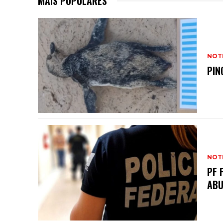
MAIS POPULARES
NOTI
PIN
NOTI
PF 
ABU