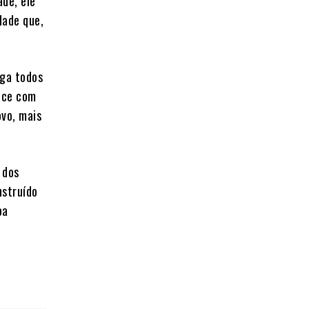
ade, ele
dade que,
lga todos
rece com
ovo, mais
.
 dos
nstruído
oa