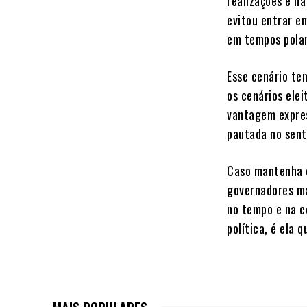
realizações e na
evitou entrar e
em tempos polari
Esse cenário te
os cenários ele
vantagem expres
pautada no sent
Caso mantenha o
governadores ma
no tempo e na c
política, é ela