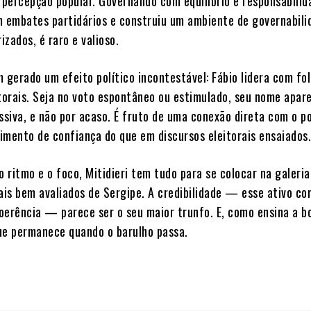
 percepção popular. Governando com equilíbrio e responsabilid
m embates partidários e construiu um ambiente de governabili
zados, é raro e valioso.
m gerado um efeito político incontestável: Fábio lidera com fo
itorais. Seja no voto espontâneo ou estimulado, seu nome apa
siva, e não por acaso. É fruto de uma conexão direta com o p
imento de confiança do que em discursos eleitorais ensaiados
 ritmo e o foco, Mitidieri tem tudo para se colocar na galeria
is bem avaliados de Sergipe. A credibilidade — esse ativo co
oerência — parece ser o seu maior trunfo. E, como ensina a b
 que permanece quando o barulho passa.