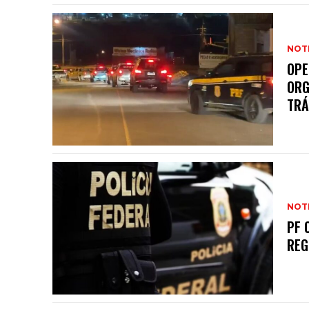
NOTI
OPE
ORG
TRÁ
NOTI
PF 
REG