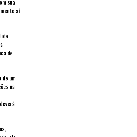
com sua
amente aí
lida
as
ica de
o de um
ções na
 deverá
os,